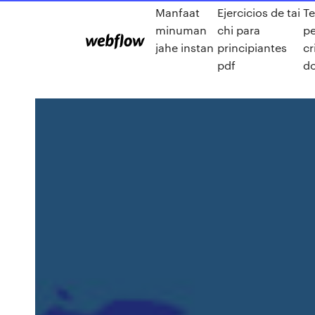
Manfaat
Ejercicios de tai
Te
minuman
chi para
pe
jahe instan
principiantes
cr
pdf
d