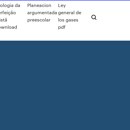
ologia da
Planeacion
Ley
rfeição
argumentada
general de
istã
preescolar
los gases
ownload
pdf