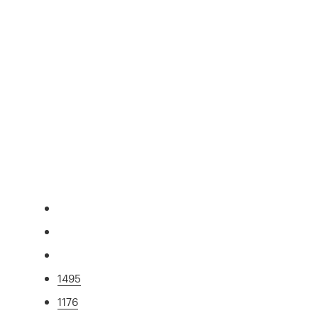
1495
1176